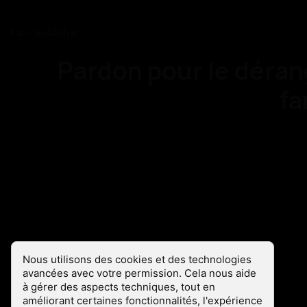
Euro GoldSilver
Pardon pour le déran
fa
Les cookies sont là !
Nous utilisons des cookies et des technologies
avancées avec votre permission. Cela nous aide
à gérer des aspects techniques, tout en
améliorant certaines fonctionnalités, l'expérience