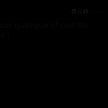
LinkedIn
Instagram
Facebook
Connexion
 sur quelque chose de
t !