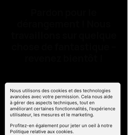
Pardon pour le
dérangement ! Nous
travaillons sur quelque
chose de fantastique –
revenez bientôt !
Les cookies sont là !
Nous utilisons des cookies et des technologies
avancées avec votre permission. Cela nous aide
à gérer des aspects techniques, tout en
améliorant certaines fonctionnalités, l'expérience
utilisateur, les mesures et le marketing.
Profitez-en également pour jeter un oeil à notre
Politique relative aux cookies
.